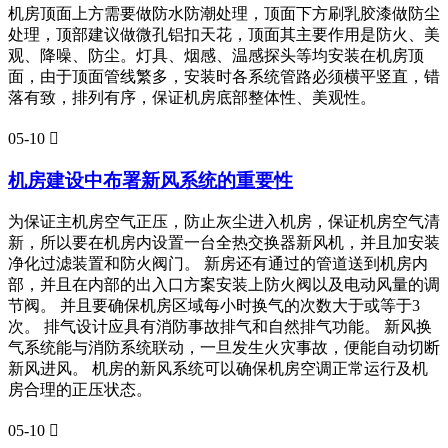
机房顶面上方需要做防水防潮处理，顶面下方刷乳胶漆做防尘
处理，顶部建议做微孔铝扣天花，顶面其主要作用是防火、美
观、降噪、防尘。灯具、烟感、温感探头等均安装在机房顶
面，由于顶面管线繁多，安装时各系统管路必须横平竖直，错
落有致，排列有序，保证机房底部整体性、美观性。
05-10

机房建设中布署新风系统的重要性
为保证主机房空气正压，防止灰尘进入机房，保证机房空气清
新，所以要在机房内设置一台全热交换器新风机，并且加安装
净化过滤装置和防火阀门。 新房还有通过的管道送到机房内
部，并且在内部的出入口方案安装上防火阀以及电动风量的调
节阀。 并且要确保机房区域每小时换气的次数大于或等于3
次。 排气设计应具有消防事故排气和自然排气功能。 新风换
气系统能与消防系统联动，一旦发生火灾事故，便能自动切断
新风进风。 机房的新风系统可以确保机房空调正常运行及机
房合理的正压状态。
05-10
